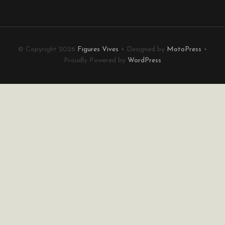
© Copyright 2026
Figures Vives
• Designed by
MotoPress
•
Proudly Powered by
WordPress