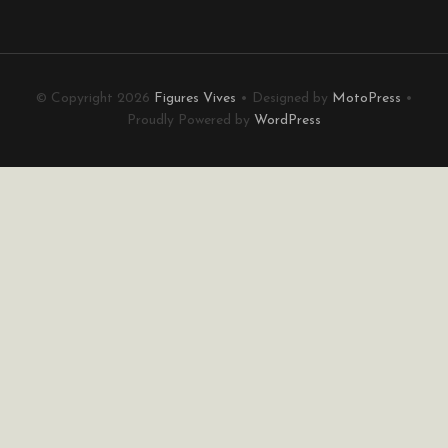
© Copyright 2026
Figures Vives
• Designed by
MotoPress
•
Proudly Powered by
WordPress