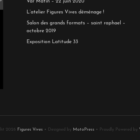
Var Matin – 22 juin 2020
L’atelier Figures Vives déménage !
Salon des grands formats – saint raphael –
octobre 2019
Exposition Latitude 33
ght 2026
Figures Vives
• Designed by
MotoPress
• Proudly Powered by