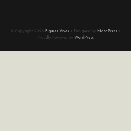
© Copyright 2026
Figures Vives
• Designed by
MotoPress
•
Proudly Powered by
WordPress