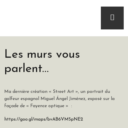
Les murs vous
parlent…
Ma dernière création « Street Art », un portrait du
golfeur espagnol Miguel Ángel Jiménez, exposé sur la
façade de « Fayence optique » :
https://goo.gl/maps/bvAB6VM5pNE2