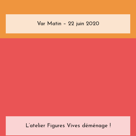
Var Matin – 22 juin 2020
L’atelier Figures Vives déménage !