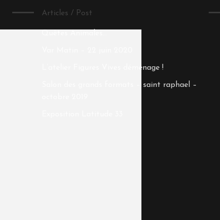
Articles / Post
Quêtes Animales…
Var Matin – 22 juin 2020
L’atelier Figures Vives déménage !
Salon des grands formats – saint raphael –
octobre 2019
Exposition Latitude 33