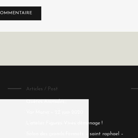
Articles / Post
Quêtes Animales…
Var Matin – 22 juin 2020
L’atelier Figures Vives déménage !
Salon des grands formats – saint raphael –